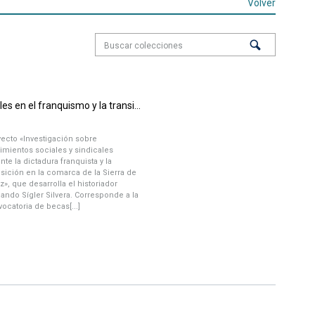
Volver
Movimientos sociales y sindicales en el franquismo y la transición en la Sierra de Cádiz
ecto «Investigación sobre
mientos sociales y sindicales
nte la dictadura franquista y la
sición en la comarca de la Sierra de
z», que desarrolla el historiador
ando Sígler Silvera. Corresponde a la
ocatoria de becas[...]