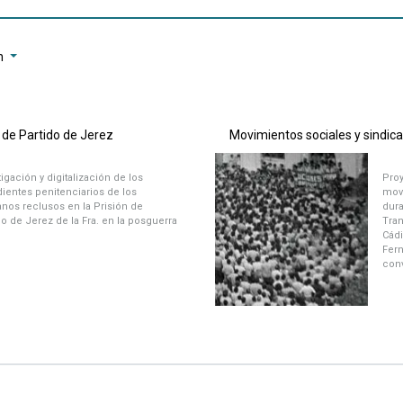
n
n de Partido de Jerez
tigación y digitalización de los
Proy
ientes penitenciarios de los
movi
anos reclusos en la Prisión de
dura
do de Jerez de la Fra. en la posguerra
Tran
Cádi
Fern
conv