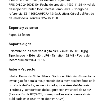
◦ Título: Abollado Vargas, Manuel ◦ Signatura:
PRISIÓN.C.24500.D10 ◦ Fecha de creación: 1939-11-25 ◦ Nivel de
descripción: Unidad Documental Compuesta. ◦ Código de
referencia: ES. 11080.AHPCA/ 1.3.9//Justicia. Cárcel del Partido
de Jerez de la Frontera.C.24502.D58
Soporte y volumen
Papel. 33 folios
Soporte digital
◦ Nombre de los archivos digitales: C.24502.D58-01-58.jpg ◦
Tipo: Imagen ◦ Extensión: JPG ◦ Tamaño: 152 MB ◦ Fecha de
incorporación: 2024-12-16
Autor y Proyecto
· Autor: Fernando Sígler Silvera. Doctor en Historia. ·Proyecto de
investigación para la recuperación de la memoria histórica en la
provincia de Cádiz, subvencionado por el Área de Memoria
Histórica y Democrática de la Diputación Provincial de Cádiz
(Resolución de 8/7/2024, correspondiente a la convocatoria
publicada en el BOP nº 78, de 24/4/2024).