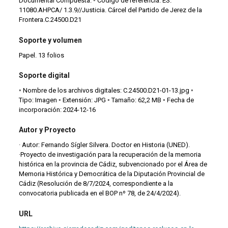
Documental Compuesta. ◦ Código de referencia: ES.
11080.AHPCA/ 1.3.9//Justicia. Cárcel del Partido de Jerez de la
Frontera.C.24500.D21
Soporte y volumen
Papel. 13 folios
Soporte digital
◦ Nombre de los archivos digitales: C.24500.D21-01-13.jpg ◦
Tipo: Imagen ◦ Extensión: JPG ◦ Tamaño: 62,2 MB ◦ Fecha de
incorporación: 2024-12-16
Autor y Proyecto
· Autor: Fernando Sígler Silvera. Doctor en Historia (UNED).
·Proyecto de investigación para la recuperación de la memoria
histórica en la provincia de Cádiz, subvencionado por el Área de
Memoria Histórica y Democrática de la Diputación Provincial de
Cádiz (Resolución de 8/7/2024, correspondiente a la
convocatoria publicada en el BOP nº 78, de 24/4/2024).
URL