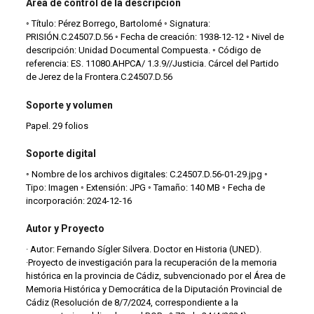
Área de control de la descripción
◦ Título: Pérez Borrego, Bartolomé ◦ Signatura:
PRISIÓN.C.24507.D.56 ◦ Fecha de creación: 1938-12-12 ◦ Nivel de
descripción: Unidad Documental Compuesta. ◦ Código de
referencia: ES. 11080.AHPCA/ 1.3.9//Justicia. Cárcel del Partido
de Jerez de la Frontera.C.24507.D.56
Soporte y volumen
Papel. 29 folios
Soporte digital
◦ Nombre de los archivos digitales: C.24507.D.56-01-29.jpg ◦
Tipo: Imagen ◦ Extensión: JPG ◦ Tamaño: 140 MB ◦ Fecha de
incorporación: 2024-12-16
Autor y Proyecto
· Autor: Fernando Sígler Silvera. Doctor en Historia (UNED).
·Proyecto de investigación para la recuperación de la memoria
histórica en la provincia de Cádiz, subvencionado por el Área de
Memoria Histórica y Democrática de la Diputación Provincial de
Cádiz (Resolución de 8/7/2024, correspondiente a la