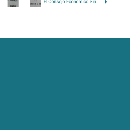
Serie documental Organización Sindical
El Consejo Económico Sindical de la comarca de la Sierra de Cádiz en el franquismo