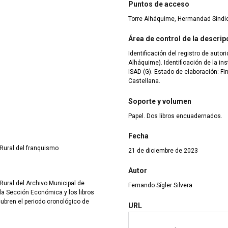
Puntos de acceso
Torre Alháquime, Hermandad Sindic
Área de control de la descrip
Identificación del registro de auto
Alháquime). Identificación de la institución: ES. 11036. AM. Normas archivísticas:
ISAD (G). Estado de elaboración: Finalilzado. Nivel de detalle: Resumido. Lengua:
Castellana.
Soporte y volumen
Papel. Dos libros encuadernados.
Fecha
Rural del franquismo
21 de diciembre de 2023
Autor
Rural del Archivo Municipal de
Fernando Sígler Silvera
 la Sección Económica y los libros
ubren el periodo cronológico de
URL