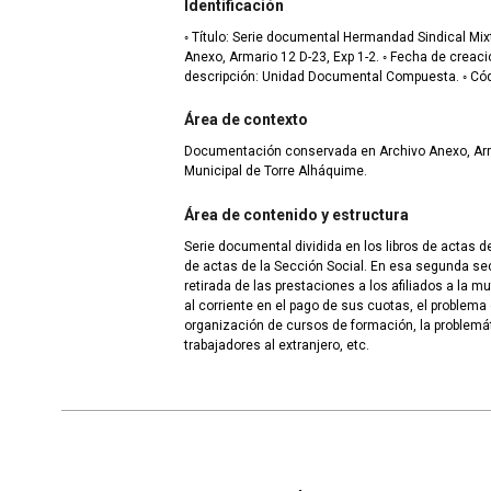
Identificación
◦ Título: Serie documental Hermandad Sindical Mixt
Anexo, Armario 12 D-23, Exp 1-2. ◦ Fecha de creació
descripción: Unidad Documental Compuesta. ◦ Cód
Área de contexto
Documentación conservada en Archivo Anexo, Armar
Municipal de Torre Alháquime.
Área de contenido y estructura
Serie documental dividida en los libros de actas d
de actas de la Sección Social. En esa segunda s
retirada de las prestaciones a los afiliados a la m
al corriente en el pago de sus cuotas, el problema d
organización de cursos de formación, la problemá
trabajadores al extranjero, etc.