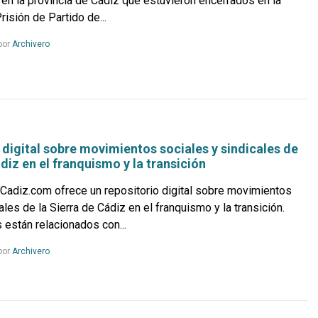
 en la provincia de Cádiz que estuvieron encerrados en la
risión de Partido de...
Leer
por
Archivero
más...
 digital sobre movimientos sociales y sindicales de
ádiz en el franquismo y la transición
deCadiz.com ofrece un repositorio digital sobre movimientos
ales de la Sierra de Cádiz en el franquismo y la transición.
 están relacionados con...
Leer
por
Archivero
más...