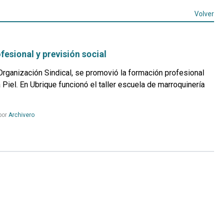
Volver
esional y previsión social
Organización Sindical, se promovió la formación profesional
a Piel. En Ubrique funcionó el taller escuela de marroquinería
Leer
por
Archivero
más...