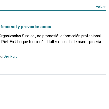
Volver
esional y previsión social
Organización Sindical, se promovió la formación profesional
a Piel. En Ubrique funcionó el taller escuela de marroquinería
Leer
por
Archivero
más...