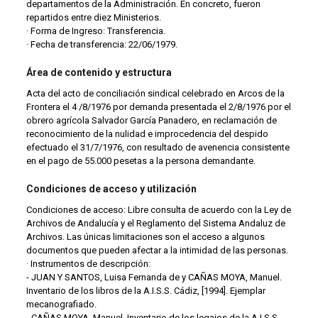
departamentos de la Administración. En concreto, fueron
repartidos entre diez Ministerios.
· Forma de Ingreso: Transferencia.
· Fecha de transferencia: 22/06/1979.
Área de contenido y estructura
Acta del acto de conciliación sindical celebrado en Arcos de la
Frontera el 4 /8/1976 por demanda presentada el 2/8/1976 por el
obrero agrícola Salvador García Panadero, en reclamación de
reconocimiento de la nulidad e improcedencia del despido
efectuado el 31/7/1976, con resultado de avenencia consistente
en el pago de 55.000 pesetas a la persona demandante.
Condiciones de acceso y utilización
Condiciones de acceso: Libre consulta de acuerdo con la Ley de
Archivos de Andalucía y el Reglamento del Sistema Andaluz de
Archivos. Las únicas limitaciones son el acceso a algunos
documentos que pueden afectar a la intimidad de las personas.
· Instrumentos de descripción:
- JUAN Y SANTOS, Luisa Fernanda de y CAÑAS MOYA, Manuel.
Inventario de los libros de la A.I.S.S. Cádiz, [1994]. Ejemplar
mecanografiado.
- CAÑAS MOYA, Manuel. Inventario de los legajos de la A.I.S.S.