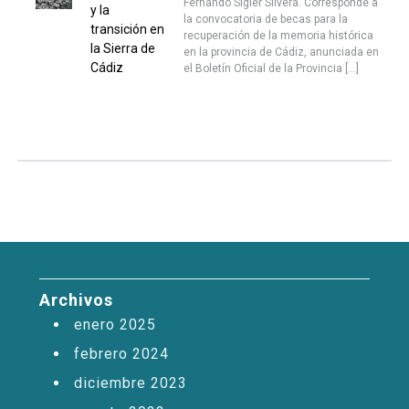
Fernando Sígler Silvera. Corresponde a
y la
la convocatoria de becas para la
transición en
recuperación de la memoria histórica
la Sierra de
en la provincia de Cádiz, anunciada en
Cádiz
el Boletín Oficial de la Provincia […]
Archivos
enero 2025
febrero 2024
diciembre 2023