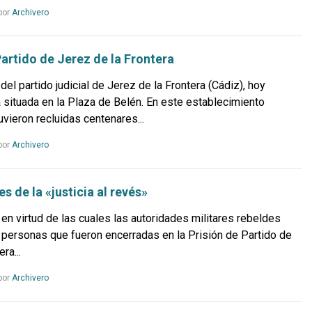
Leer
por
Archivero
más...
Partido de Jerez de la Frontera
 del partido judicial de Jerez de la Frontera (Cádiz), hoy
 situada en la Plaza de Belén. En este establecimiento
uvieron recluidas centenares...
Leer
por
Archivero
más...
s de la «justicia al revés»
en virtud de las cuales las autoridades militares rebeldes
 personas que fueron encerradas en la Prisión de Partido de
ra...
Leer
por
Archivero
más...