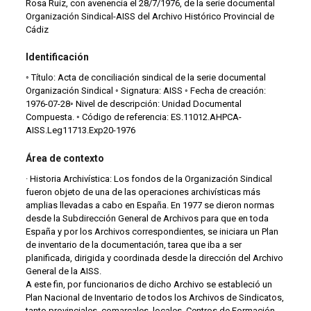
Rosa Ruiz, con avenencia el 28/7/1976, de la serie documental
Organización Sindical-AISS del Archivo Histórico Provincial de
Cádiz
Identificación
◦ Título: Acta de conciliación sindical de la serie documental
Organización Sindical ◦ Signatura: AISS ◦ Fecha de creación:
1976-07-28◦ Nivel de descripción: Unidad Documental
Compuesta. ◦ Código de referencia: ES.11012.AHPCA-
AISS.Leg11713.Exp20-1976
Área de contexto
· Historia Archivística: Los fondos de la Organización Sindical
fueron objeto de una de las operaciones archivísticas más
amplias llevadas a cabo en España. En 1977 se dieron normas
desde la Subdirección General de Archivos para que en toda
España y por los Archivos correspondientes, se iniciara un Plan
de inventario de la documentación, tarea que iba a ser
planificada, dirigida y coordinada desde la dirección del Archivo
General de la AISS.
A este fin, por funcionarios de dicho Archivo se estableció un
Plan Nacional de Inventario de todos los Archivos de Sindicatos,
tanto provinciales, comarcales, locales, Centros de Formación