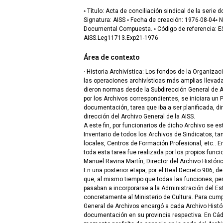
◦ Título: Acta de conciliación sindical de la serie
Signatura: AISS ◦ Fecha de creación: 1976-08-04◦ N
Documental Compuesta. ◦ Código de referencia: 
AISS.Leg11713.Exp21-1976
Área de contexto
· Historia Archivística: Los fondos de la Organizac
las operaciones archivísticas más amplias llevad
dieron normas desde la Subdirección General de A
por los Archivos correspondientes, se iniciara un P
documentación, tarea que iba a ser planificada, di
dirección del Archivo General de la AISS.
A este fin, por funcionarios de dicho Archivo se e
Inventario de todos los Archivos de Sindicatos, ta
locales, Centros de Formación Profesional, etc.. En
toda esta tarea fue realizada por los propios funcio
Manuel Ravina Martín, Director del Archivo Históric
En una posterior etapa, por el Real Decreto 906, de
que, al mismo tiempo que todas las funciones, per
pasaban a incorporarse a la Administración del Est
concretamente al Ministerio de Cultura. Para cumpl
General de Archivos encargó a cada Archivo Históri
documentación en su provincia respectiva. En Cád