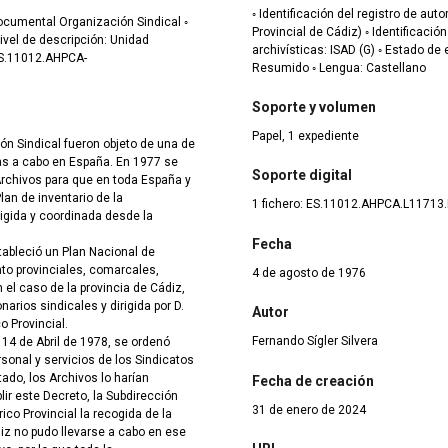
◦ Identificación del registro de au
 documental Organización Sindical ◦
Provincial de Cádiz) ◦ Identificaci
ivel de descripción: Unidad
archivísticas: ISAD (G) ◦ Estado de e
ES.11012.AHPCA-
Resumido ◦ Lengua: Castellano
Soporte y volumen
Papel, 1 expediente
ión Sindical fueron objeto de una de
as a cabo en España. En 1977 se
Soporte digital
rchivos para que en toda España y
lan de inventario de la
1 fichero: ES.11012.AHPCA.L11713.
rigida y coordinada desde la
Fecha
stableció un Plan Nacional de
nto provinciales, comarcales,
4 de agosto de 1976
 el caso de la provincia de Cádiz,
narios sindicales y dirigida por D.
Autor
o Provincial.
Fernando Sígler Silvera
 14 de Abril de 1978, se ordenó
sonal y servicios de los Sindicatos
ado, los Archivos lo harían
Fecha de creación
ir este Decreto, la Subdirección
31 de enero de 2024
co Provincial la recogida de la
iz no pudo llevarse a cabo en ese