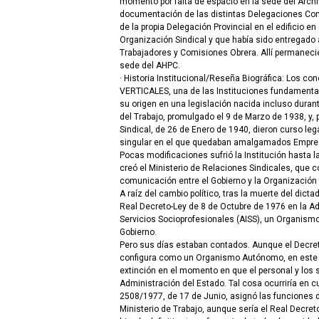
momento por falta de espacio en la sede del Archiv
documentación de las distintas Delegaciones Com
de la propia Delegación Provincial en el edificio e
Organización Sindical y que había sido entregado 
Trabajadores y Comisiones Obrera. Allí permaneci
sede del AHPC.
· Historia Institucional/Reseña Biográfica: Los 
VERTICALES, una de las Instituciones fundamental
su origen en una legislación nacida incluso durante
del Trabajo, promulgado el 9 de Marzo de 1938, y, 
Sindical, de 26 de Enero de 1940, dieron curso le
singular en el que quedaban amalgamados Empres
Pocas modificaciones sufrió la Institución hasta la
creó el Ministerio de Relaciones Sindicales, que c
comunicación entre el Gobierno y la Organización 
A raíz del cambio político, tras la muerte del dicta
Real Decreto-Ley de 8 de Octubre de 1976 en la Ad
Servicios Socioprofesionales (AISS), un Organismo
Gobierno.
Pero sus días estaban contados. Aunque el Decret
configura como un Organismo Autónomo, en este p
extinción en el momento en que el personal y los 
Administración del Estado. Tal cosa ocurriría en c
2508/1977, de 17 de Junio, asignó las funciones d
Ministerio de Trabajo, aunque sería el Real Decreto