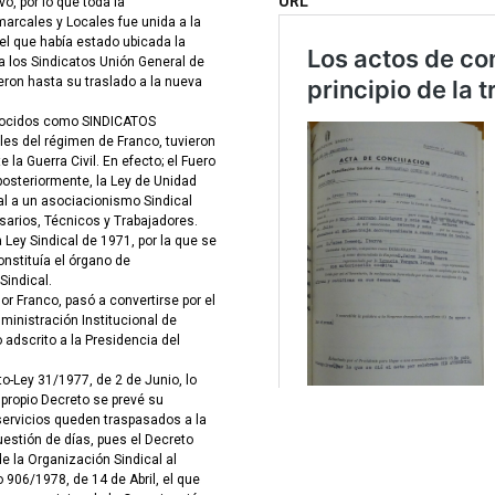
URL
o, por lo que toda la
arcales y Locales fue unida a la
n el que había estado ubicada la
a los Sindicatos Unión General de
eron hasta su traslado a la nueva
conocidos como SINDICATOS
es del régimen de Franco, tuvieron
 la Guerra Civil. En efecto; el Fuero
posteriormente, la Ley de Unidad
gal a un asociacionismo Sindical
arios, Técnicos y Trabajadores.
 Ley Sindical de 1971, por la que se
onstituía el órgano de
Sindical.
dor Franco, pasó a convertirse por el
ministración Institucional de
 adscrito a la Presidencia del
o-Ley 31/1977, de 2 de Junio, lo
ropio Decreto se prevé su
servicios queden traspasados a la
uestión de días, pues el Decreto
e la Organización Sindical al
 906/1978, de 14 de Abril, el que