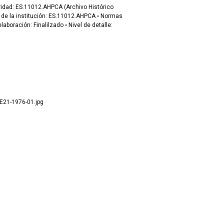
toridad: ES.11012.AHPCA (Archivo Histórico
ón de la institución: ES.11012.AHPCA ◦ Normas
laboración: Finalilzado ◦ Nivel de detalle:
E21-1976-01.jpg