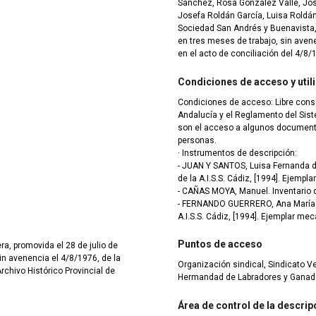
Sánchez, Rosa González Valle, Jos
Josefa Roldán García, Luisa Roldán
Sociedad San Andrés y Buenavista,
en tres meses de trabajo, sin ave
en el acto de conciliación del 4/8/
Condiciones de acceso y util
Condiciones de acceso: Libre cons
Andalucía y el Reglamento del Sis
son el acceso a algunos documento
personas.
· Instrumentos de descripción:
- JUAN Y SANTOS, Luisa Fernanda d
de la A.I.S.S. Cádiz, [1994]. Ejempl
- CAÑAS MOYA, Manuel. Inventario de
- FERNANDO GUERRERO, Ana María. 
A.I.S.S. Cádiz, [1994]. Ejemplar me
Puntos de acceso
ra, promovida el 28 de julio de
n avenencia el 4/8/1976, de la
Organización sindical, Sindicato Ver
rchivo Histórico Provincial de
Hermandad de Labradores y Ganade
Área de control de la descrip