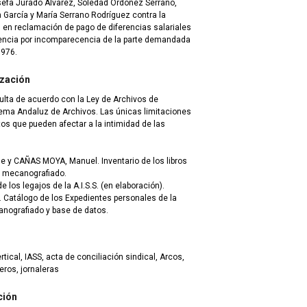
efa Jurado Álvarez, Soledad Ordóñez Serrano,
 García y María Serrano Rodríguez contra la
 en reclamación de pago de diferencias salariales
nencia por incomparecencia de la parte demandada
1976.
ización
ulta de acuerdo con la Ley de Archivos de
tema Andaluz de Archivos. Las únicas limitaciones
s que pueden afectar a la intimidad de las
e y CAÑAS MOYA, Manuel. Inventario de los libros
ar mecanografiado.
 los legajos de la A.I.S.S. (en elaboración).
Catálogo de los Expedientes personales de la
canografiado y base de datos.
tical, IASS, acta de conciliación sindical, Arcos,
ros, jornaleras
ción